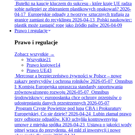
Butelki na kaucję kluczem do sukcesu - które kraje UE radzą
sobie najlepiej ze zbieraniem plastikowych opakowań?
2026-
04-17
Europejskie odpady z tworzyw sztucznych trafiają za
granicę zamiast do recyklingu
2026-04-13
Polski naukowiec:
plastik może zastąpić ropę jako źródło paliw
2026-04-09
Prawo i regulacje
Prawo i regulacje
Zobacz wszystkie →
Wszystkie
21
Prawo krajowe
14
Prawo UE
43
Mercosur a bezpieczeństwo żywności w Polsce – nowe
zakazy pestycydów i ochrona rolników
2026-05-07
Omnibus
I: Komisja Europejska upraszcza standardy raportowania
zrównoważonego rozwoju
2026-05-07
Omnibus
środowiskowy: europosłanka chce ochrony przepisów o
udostępnianiu danych przestrzennych
2026-05-07
Program Czyste Powietrze pod lupą CBA i Prokuratury
Europejskiej. Co się dzieje?
2026-04-24
Lubin złamał prawo
przy odbiorze odpadów. KIO uchyliła kontrowersyjną
umowę z miejską spółką
2026-04-23
Ustawa o jakości wody
pitnej wraca do prezydenta. 44 mld zł inwestycji i nowe