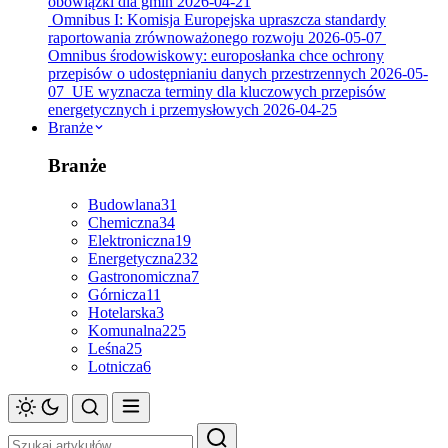
obowiązki dla gmin
2026-04-21
Omnibus I: Komisja Europejska upraszcza standardy
raportowania zrównoważonego rozwoju
2026-05-07
Omnibus środowiskowy: europosłanka chce ochrony
przepisów o udostępnianiu danych przestrzennych
2026-05-
07
UE wyznacza terminy dla kluczowych przepisów
energetycznych i przemysłowych
2026-04-25
Branże
Branże
Budowlana
31
Chemiczna
34
Elektroniczna
19
Energetyczna
232
Gastronomiczna
7
Górnicza
11
Hotelarska
3
Komunalna
225
Leśna
25
Lotnicza
6