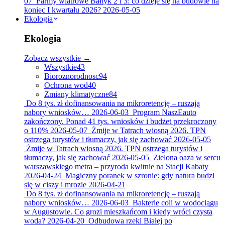
07
Farmy wiatrowe Bałtyk 2 i 3: co dzieje się na budowie na
koniec I kwartału 2026?
2026-05-05
Ekologia
Ekologia
Zobacz wszystkie →
Wszystkie
43
Bioroznorodnosc
94
Ochrona wod
40
Zmiany klimatyczne
84
Do 8 tys. zł dofinansowania na mikroretencję – ruszają
nabory wniosków…
2026-06-03
Program NaszEauto
zakończony. Ponad 41 tys. wniosków i budżet przekroczony
o 110%
2026-05-07
Żmije w Tatrach wiosną 2026. TPN
ostrzega turystów i tłumaczy, jak się zachować
2026-05-05
Żmije w Tatrach wiosną 2026. TPN ostrzega turystów i
tłumaczy, jak się zachować
2026-05-05
Zielona oaza w sercu
warszawskiego metra – przyroda kwitnie na Stacji Kabaty
2026-04-24
Magiczny poranek w szronie: gdy natura budzi
się w ciszy i mrozie
2026-04-21
Do 8 tys. zł dofinansowania na mikroretencję – ruszają
nabory wniosków…
2026-06-03
Bakterie coli w wodociągu
w Augustowie. Co grozi mieszkańcom i kiedy wróci czysta
woda?
2026-04-20
Odbudowa rzeki Białej po