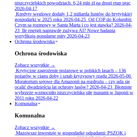
niszczycielskich powodziach. 6,24 mln zł na drugi etap prac
2026-04-17
Kredyty węglowe dodały 1,2 miliarda funtów do brytyjskiej
gospodarki w 2025 roku
2026-04-25
Od COP do Kolumbii:
Czym są rozmowy w Santa Marta i co jest stawką?
2026-04-
23
Ile energii naprawdę zużywa AI? Nowe badania
weryfikują popularne mity
2026-04-23
Ochrona środowiska
Ochrona środowiska
Zobacz wszystkie →
Krytyczne zagrożenie pożarowe w polskich lasach – 136
pożarów w ciągu doby i sztab kryzysowy rządu
2026-05-06
Moratorium sojowe dla Amazonii na rozdrożu – czy uda się
ocalić dwadzieścia lat ochrony lasów?
2026-04-23
Błotniste
wybrzeże wzmocniło niszczycielską siłę tsunami w Japonii w
2011 roku
2026-04-22
Komunalna
Komunalna
Zobacz wszystkie →
Mazowsze inwestuje w gospodarkę odpadami: PSZOK i