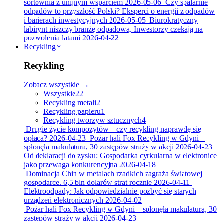
sortownia z unijnym wsparciem
2026-05-06
Czy spalarnie
odpadów to przyszłość Polski? Eksperci o energii z odpadów
i barierach inwestycyjnych
2026-05-05
Biurokratyczny
labirynt niszczy branżę odpadową. Inwestorzy czekają na
pozwolenia latami
2026-04-22
Recykling
Recykling
Zobacz wszystkie →
Wszystkie
22
Recykling metali
2
Recykling papieru
1
Recykling tworzyw sztucznych
4
Drugie życie kompozytów – czy recykling naprawdę się
opłaca?
2026-04-23
Pożar hali Fox Recykling w Gdyni –
spłonęła makulatura, 30 zastępów straży w akcji
2026-04-23
Od deklaracji do zysku: Gospodarka cyrkularna w elektronice
jako przewaga konkurencyjna
2026-04-18
Dominacja Chin w metalach rzadkich zagraża światowej
gospodarce. 6,5 bln dolarów strat rocznie
2026-04-11
Elektroodpady: Jak odpowiedzialnie pozbyć się starych
urządzeń elektronicznych
2026-04-02
Pożar hali Fox Recykling w Gdyni – spłonęła makulatura, 30
zastępów straży w akcji
2026-04-23