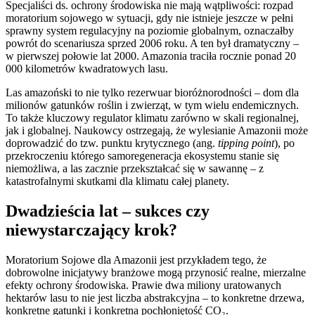
Specjaliści ds. ochrony środowiska nie mają wątpliwości: rozpad
moratorium sojowego w sytuacji, gdy nie istnieje jeszcze w pełni
sprawny system regulacyjny na poziomie globalnym, oznaczałby
powrót do scenariusza sprzed 2006 roku. A ten był dramatyczny –
w pierwszej połowie lat 2000. Amazonia traciła rocznie ponad 20
000 kilometrów kwadratowych lasu.
Las amazoński to nie tylko rezerwuar bioróżnorodności – dom dla
milionów gatunków roślin i zwierząt, w tym wielu endemicznych.
To także kluczowy regulator klimatu zarówno w skali regionalnej,
jak i globalnej. Naukowcy ostrzegają, że wylesianie Amazonii może
doprowadzić do tzw. punktu krytycznego (ang.
tipping point
), po
przekroczeniu którego samoregeneracja ekosystemu stanie się
niemożliwa, a las zacznie przekształcać się w sawannę – z
katastrofalnymi skutkami dla klimatu całej planety.
Dwadzieścia lat – sukces czy
niewystarczający krok?
Moratorium Sojowe dla Amazonii jest przykładem tego, że
dobrowolne inicjatywy branżowe mogą przynosić realne, mierzalne
efekty ochrony środowiska. Prawie dwa miliony uratowanych
hektarów lasu to nie jest liczba abstrakcyjna – to konkretne drzewa,
konkretne gatunki i konkretna pochłoniętość CO₂.