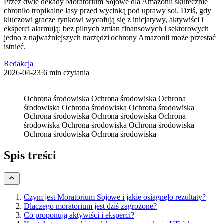
Przez dwie dekady Moratorium Sojowe dla Amazonii skutecznie
chroniło tropikalne lasy przed wycinką pod uprawy soi. Dziś, gdy
kluczowi gracze rynkowi wycofują się z inicjatywy, aktywiści i
eksperci alarmują: bez pilnych zmian finansowych i sektorowych
jedno z najważniejszych narzędzi ochrony Amazonii może przestać
istnieć.
Redakcja
2026-04-23
·
6 min czytania
Ochrona środowiska
Ochrona środowiska
Ochrona
środowiska
Ochrona środowiska
Ochrona środowiska
Ochrona środowiska
Ochrona środowiska
Ochrona
środowiska
Ochrona środowiska
Ochrona środowiska
Ochrona środowiska
Ochrona środowiska
Spis treści
Czym jest Moratorium Sojowe i jakie osiągnęło rezultaty?
Dlaczego moratorium jest dziś zagrożone?
Co proponują aktywiści i eksperci?