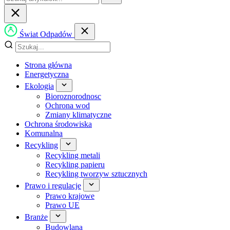
Świat Odpadów
Strona główna
Energetyczna
Ekologia
Bioroznorodnosc
Ochrona wod
Zmiany klimatyczne
Ochrona środowiska
Komunalna
Recykling
Recykling metali
Recykling papieru
Recykling tworzyw sztucznych
Prawo i regulacje
Prawo krajowe
Prawo UE
Branże
Budowlana