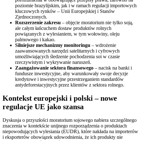
poziomie brazylijskim, jak i w ramach regulacji importowych
kluczowych rynków – Unii Europejskiej i Stanów
Zjednoczonych.
Rozszerzenie zakresu
– objęcie moratorium nie tylko soją,
ale całym łańcuchem dostaw produktów rolnych
powiązanych z wylesianiem, w tym wołowiny, oleju
palmowego i kakao.
Silniejsze mechanizmy monitoringu
– wdrożenie
zaawansowanych narzędzi satelitarnych i cyfrowych
umożliwiających śledzenie pochodzenia soi w czasie
rzeczywistym i wykrywanie naruszeń.
Zaangażowanie sektora finansowego
– nacisk na banki i
fundusze inwestycyjne, aby warunkowały swoje decyzje
kredytowe i inwestycyjne przestrzeganiem standardów
antydeforestacyjnych przez klientów z sektora rolnego.
Kontekst europejski i polski – nowe
regulacje UE jako szansa
Dyskusja o przyszłości moratorium sojowego nabiera szczególnego
znaczenia w kontekście unijnego rozporządzenia o produktach
niepowodujących wylesiania (EUDR), które nakłada na importerów
i eksporterów obowiązek udowodnienia, że ich produkty nie