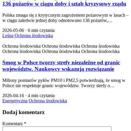
136 pożarów w ciągu doby i sztab kryzysowy rządu
Polska zmaga się z krytycznym zagrożeniem pożarowym w lasach –
w ciągu zaledwie jednej doby odnotowano 136 pożarów,…
2026-05-06
·
6 min czytania
Leśna
Ochrona środowiska
Ochrona środowiska
Ochrona środowiska
Ochrona środowiska
Ochrona środowiska
Ochrona środowiska
Ochrona środowiska
Smog w Polsce tworzy strefy niezależne od granic
województw. Naukowcy wskazują rozwiązanie
Miliony pomiarów pyłów PM10 i PM2,5 potwierdzają, że smog w
Polsce nie respektuje granic województw. Tworzy strefy o…
2026-04-16
·
4 min czytania
Energetyczna
Ochrona środowiska
Dodaj komentarz
Komentarz
*