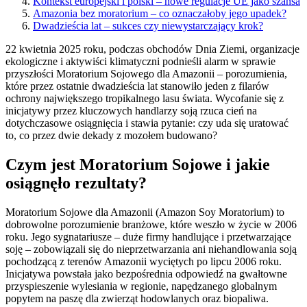
Kontekst europejski i polski – nowe regulacje UE jako szansa
Amazonia bez moratorium – co oznaczałoby jego upadek?
Dwadzieścia lat – sukces czy niewystarczający krok?
22 kwietnia 2025 roku, podczas obchodów Dnia Ziemi, organizacje
ekologiczne i aktywiści klimatyczni podnieśli alarm w sprawie
przyszłości Moratorium Sojowego dla Amazonii – porozumienia,
które przez ostatnie dwadzieścia lat stanowiło jeden z filarów
ochrony największego tropikalnego lasu świata. Wycofanie się z
inicjatywy przez kluczowych handlarzy soją rzuca cień na
dotychczasowe osiągnięcia i stawia pytanie: czy uda się uratować
to, co przez dwie dekady z mozołem budowano?
Czym jest Moratorium Sojowe i jakie
osiągnęło rezultaty?
Moratorium Sojowe dla Amazonii (Amazon Soy Moratorium) to
dobrowolne porozumienie branżowe, które weszło w życie w 2006
roku. Jego sygnatariusze – duże firmy handlujące i przetwarzające
soję – zobowiązali się do nieprzetwarzania ani niehandlowania soją
pochodzącą z terenów Amazonii wyciętych po lipcu 2006 roku.
Inicjatywa powstała jako bezpośrednia odpowiedź na gwałtowne
przyspieszenie wylesiania w regionie, napędzanego globalnym
popytem na paszę dla zwierząt hodowlanych oraz biopaliwa.