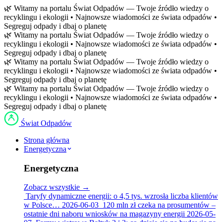
Przejdź
🌿 Witamy na portalu Świat Odpadów — Twoje źródło wiedzy o
do
recyklingu i ekologii • Najnowsze wiadomości ze świata odpadów •
treści
Segreguj odpady i dbaj o planetę
🌿 Witamy na portalu Świat Odpadów — Twoje źródło wiedzy o
recyklingu i ekologii • Najnowsze wiadomości ze świata odpadów •
Segreguj odpady i dbaj o planetę
🌿 Witamy na portalu Świat Odpadów — Twoje źródło wiedzy o
recyklingu i ekologii • Najnowsze wiadomości ze świata odpadów •
Segreguj odpady i dbaj o planetę
🌿 Witamy na portalu Świat Odpadów — Twoje źródło wiedzy o
recyklingu i ekologii • Najnowsze wiadomości ze świata odpadów •
Segreguj odpady i dbaj o planetę
Świat Odpadów
Strona główna
Energetyczna
Energetyczna
Zobacz wszystkie →
Taryfy dynamiczne energii: o 4,5 tys. wzrosła liczba klientów
w Polsce…
2026-06-03
120 mln zł czeka na prosumentów –
ostatnie dni naboru wniosków na magazyny energii
2026-05-