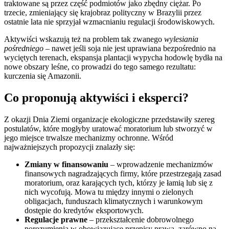
traktowane są przez część podmiotów jako zbędny ciężar. Po
trzecie, zmieniający się krajobraz polityczny w Brazylii przez
ostatnie lata nie sprzyjał wzmacnianiu regulacji środowiskowych.
Aktywiści wskazują też na problem tak zwanego
wylesiania
pośredniego
– nawet jeśli soja nie jest uprawiana bezpośrednio na
wyciętych terenach, ekspansja plantacji wypycha hodowlę bydła na
nowe obszary leśne, co prowadzi do tego samego rezultatu:
kurczenia się Amazonii.
Co proponują aktywiści i eksperci?
Z okazji Dnia Ziemi organizacje ekologiczne przedstawiły szereg
postulatów, które mogłyby uratować moratorium lub stworzyć w
jego miejsce trwalsze mechanizmy ochronne. Wśród
najważniejszych propozycji znalazły się:
Zmiany w finansowaniu
– wprowadzenie mechanizmów
finansowych nagradzających firmy, które przestrzegają zasad
moratorium, oraz karających tych, którzy je łamią lub się z
nich wycofują. Mowa tu między innymi o zielonych
obligacjach, funduszach klimatycznych i warunkowym
dostępie do kredytów eksportowych.
Regulacje prawne
– przekształcenie dobrowolnego
porozumienia w obowiązujące przepisy prawa, zarówno na