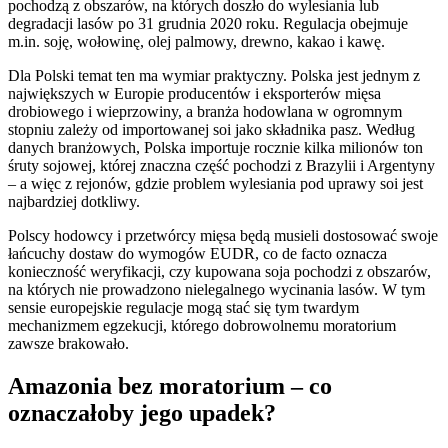
pochodzą z obszarów, na których doszło do wylesiania lub
degradacji lasów po 31 grudnia 2020 roku. Regulacja obejmuje
m.in. soję, wołowinę, olej palmowy, drewno, kakao i kawę.
Dla Polski temat ten ma wymiar praktyczny. Polska jest jednym z
największych w Europie producentów i eksporterów mięsa
drobiowego i wieprzowiny, a branża hodowlana w ogromnym
stopniu zależy od importowanej soi jako składnika pasz. Według
danych branżowych, Polska importuje rocznie kilka milionów ton
śruty sojowej, której znaczna część pochodzi z Brazylii i Argentyny
– a więc z rejonów, gdzie problem wylesiania pod uprawy soi jest
najbardziej dotkliwy.
Polscy hodowcy i przetwórcy mięsa będą musieli dostosować swoje
łańcuchy dostaw do wymogów EUDR, co de facto oznacza
konieczność weryfikacji, czy kupowana soja pochodzi z obszarów,
na których nie prowadzono nielegalnego wycinania lasów. W tym
sensie europejskie regulacje mogą stać się tym twardym
mechanizmem egzekucji, którego dobrowolnemu moratorium
zawsze brakowało.
Amazonia bez moratorium – co
oznaczałoby jego upadek?