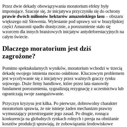
Przez dwie dekady obowiązywania moratorium efekty były
imponujące. Szacuje się, że inicjatywa przyczyniła się do ochrony
prawie dwóch milionów hektarów amazońskiego lasu
– obszaru
większego niż Słowenia. Wylesianie pod uprawy soi w brazylijskiej
części Amazonii spadło drastycznie, a porozumienie stało się
wzorcem dla innych branżowych inicjatyw antydeforestacyjnych na
całym świecie.
Dlaczego moratorium jest dziś
zagrożone?
Pomimo spektakularnych wyników, moratorium wchodzi w trzecią
dekadę swojego istnienia mocno osłabione. Kluczowym problemem
jest wycofywanie się z inicjatywy przez ważnych graczy rynku
sojowego. Duże firmy handlowe, które przez lata stanowiły
fundament porozumienia, sygnalizują rezygnację z uczestnictwa lub
ograniczają swoje zaangażowanie.
Przyczyn kryzysu jest kilka. Po pierwsze, dobrowolny charakter
moratorium sprawia, że nie istnieje żaden mechanizm prawny
wymuszający przestrzeganie jego zasad. Po drugie, rosnąca
konkurencja na globalnych rynkach rolnych i presja na obniżanie
kosztów produkcji sprawiają, że zobowiązania środowiskowe