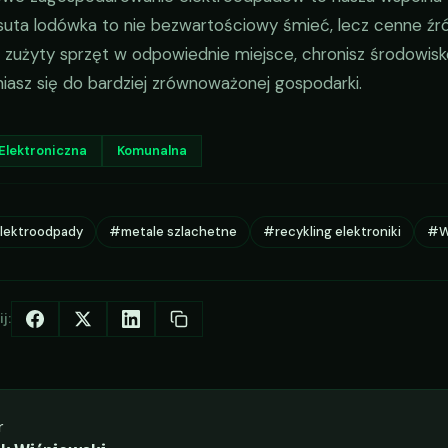
suta lodówka to nie bezwartościowy śmieć, lecz cenne źr
zużyty sprzęt w odpowiednie miejsce, chronisz środowisko
iasz się do bardziej zrównoważonej gospodarki.
Elektroniczna
Komunalna
lektroodpady
#metale szlachetne
#recykling elektroniki
#W
j:
r