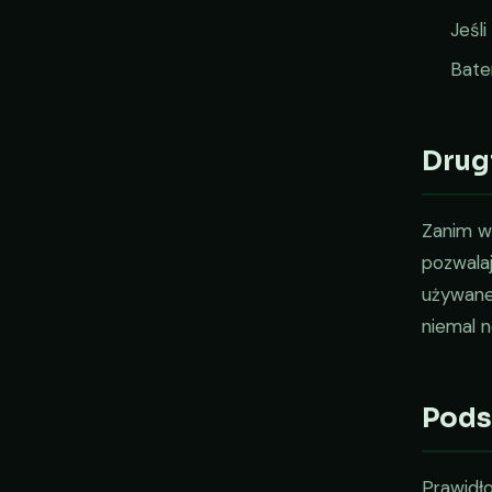
Jeśl
Bate
Drugi
Zanim wy
pozwalaj
używane 
niemal 
Pod
Prawidł