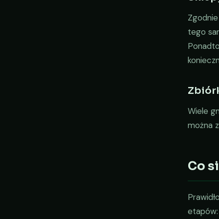
Zgodnie
tego sa
Ponadto
koniecz
Zbiór
Wiele g
można zn
Co s
Prawidło
etapów: