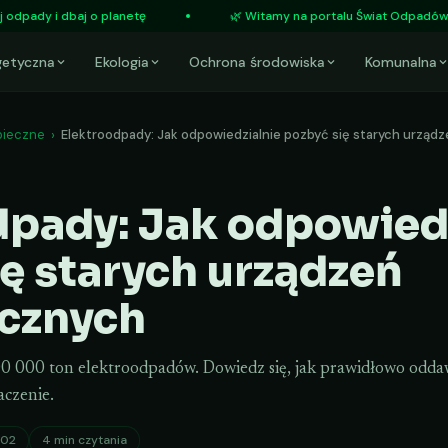
 dbaj o planetę
🌿 Witamy na portalu Świat Odpadów — Twoje źr
getyczna
Ekologia
Ochrona środowiska
Komunalna
pieczne
›
Elektroodpady: Jak odpowiedzialnie pozbyć się starych urząd
dpady: Jak odpowied
ę starych urządzeń
icznych
0 000 ton elektroodpadów. Dowiedz się, jak prawidłowo oddaw
aczenie.
-02
4 min czytania