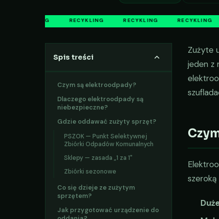
Picsum ID: 396
RECYKLING
RECYKLING
RECYKLING
RECYKLING
Zużyte u
Spis treści
jeden z
elektroo
Czym są elektroodpady?
szuflada
Dlaczego elektroodpady są
niebezpieczne?
Gdzie oddawać zużyty sprzęt?
Czym
PSZOK — Punkt Selektywnej
Zbiórki Odpadów Komunalnych
Sklepy — zasada „1 za 1"
Elektroo
Zbiórki sezonowe
szeroką
Co się dzieje ze zużytym
sprzętem?
Duże
Jak przygotować urządzenie do
oddania?