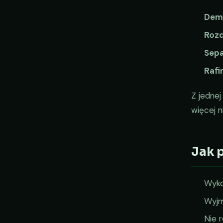
Dem
Rozd
Sepa
Rafi
Z jedne
więcej n
Jak 
Wyko
Wyjmi
Nie r