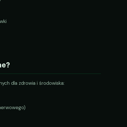
y
wki
ne?
nych dla zdrowia i środowiska:
 nerwowego)