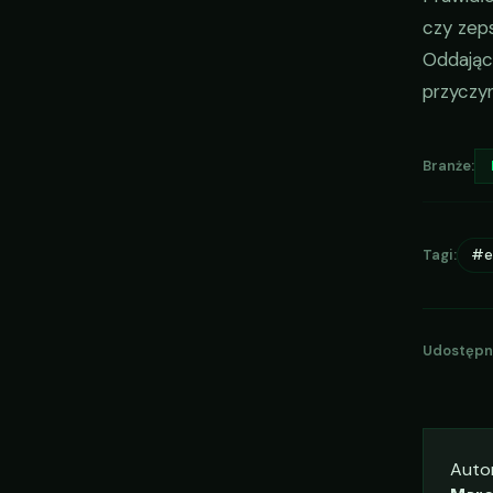
czy zep
Oddając 
przyczyn
Branże:
Tagi:
#e
Udostępni
Auto