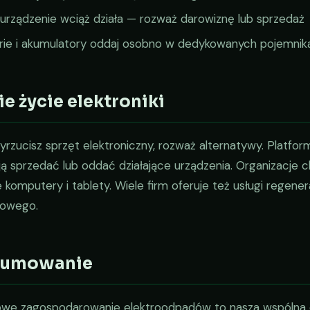
i urządzenie wciąż działa — rozważ darowiznę lub sprzedaż
rie i akumulatory oddaj osobno w dedykowanych pojemnik
e życie elektroniki
rzucisz sprzęt elektroniczny, rozważ alternatywy. Platform
ą sprzedać lub oddać działające urządzenia. Organizacje c
komputery i tablety. Wiele firm oferuje też usługi regene
nowego.
sumowanie
owe zagospodarowanie elektroodpadów to nasza wspólna o