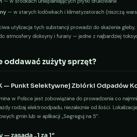
m
— w środkach uniepalniających płytki drukowane
ony
— w starych lodówkach i klimatyzatorach (niszczą wa
iwa utylizacja tych substancji prowadzi do skażenia gleby
do atmosfery dioksyny i furany — jedne z najbardziej toks
e oddawać zużyty sprzęt?
 — Punkt Selektywnej Zbiórki Odpadów K
mina w Polsce jest zobowiązana do prowadzenia co najmn
żdy rodzaj elektroodpadu, niezależnie od ilości. Lokaliz
owych gmin lub w aplikacji „Segreguj na 5″.
 — zasada „1 za 1″