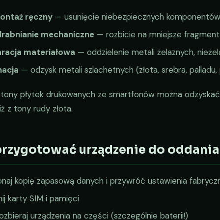
ontaż ręczny
— usunięcie niebezpiecznych komponentów (
rabnianie mechaniczne
— rozbicie na mniejsze fragment
racja materiałowa
— oddzielenie metali żelaznych, nieże
nacja
— odzysk metali szlachetnych (złota, srebra, palladu, 
j tony płytek drukowanych ze smartfonów można odzyska
iż z tony rudy złota.
przygotować urządzenie do oddania
naj kopię zapasową danych i przywróć ustawienia fabrycz
j karty SIM i pamięci
ozbieraj urządzenia na części (szczególnie baterii!)