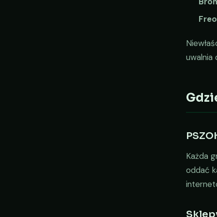
Bro
Fre
Niewłaśc
uwalnia 
Gdzi
PSZOK
Każda g
oddać ka
internet
Sklepy