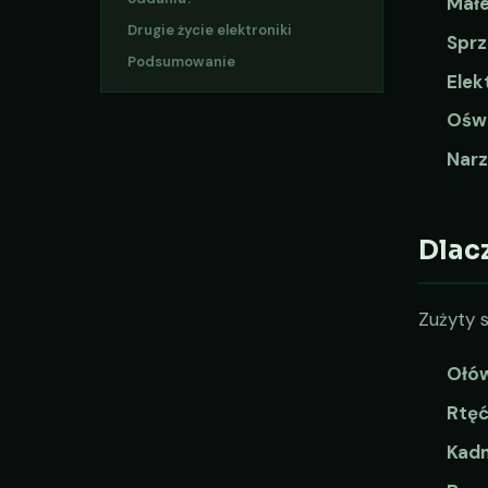
Małe
Drugie życie elektroniki
Sprz
Podsumowanie
Elek
Oświ
Narz
Dlac
Zużyty s
Ołó
Rtę
Kad