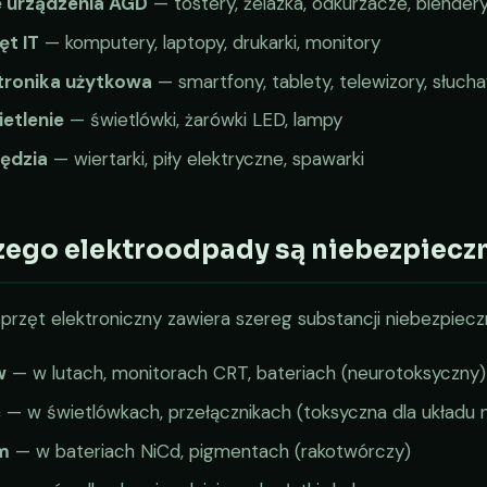
 urządzenia AGD
— tostery, żelazka, odkurzacze, blender
ęt IT
— komputery, laptopy, drukarki, monitory
tronika użytkowa
— smartfony, tablety, telewizory, słucha
etlenie
— świetlówki, żarówki LED, lampy
ędzia
— wiertarki, piły elektryczne, spawarki
zego elektroodpady są niebezpiecz
przęt elektroniczny zawiera szereg substancji niebezpiecz
w
— w lutach, monitorach CRT, bateriach (neurotoksyczny)
ć
— w świetlówkach, przełącznikach (toksyczna dla układu
m
— w bateriach NiCd, pigmentach (rakotwórczy)