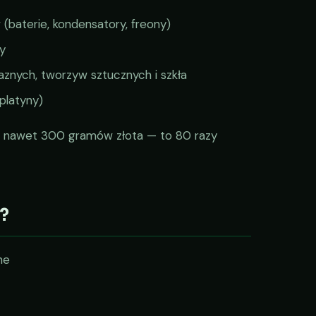
baterie, kondensatory, freony)
y
laznych, tworzyw sztucznych i szkła
platyny)
ć nawet 300 gramów złota — to 80 razy
?
ne