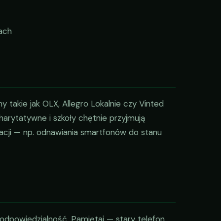
ach
y takie jak OLX, Allegro Lokalnie czy Vinted
harytatywne i szkoły chętnie przyjmują
racji — np. odnawiania smartfonów do stanu
dpowiedzialność. Pamiętaj — stary telefon