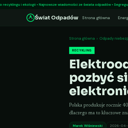
Przejdź
u i ekologii • Najnowsze wiadomości ze świata odpadów • Segreguj odpady i
do
Świat Odpadów
treści
Strona główna
Ener
Strona główna
›
Odpady niebez
RECYKLING
Elektroo
pozbyć si
elektron
Polska produkuje rocznie 40
dlaczego ma to kluczowe zn
Marek Wiśniewski
2026-04