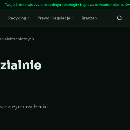
ódło wiedzy o recyklingu i ekologii • Najnowsze wiadomości ze świata odpa
Recykling
Prawo i regulacje
Branże
zeń elektronicznych
zialnie
ać zużyte urządzenia i