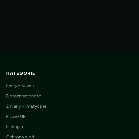
TECHNOLOGIE
2026-04-02
4 min czytania
EKOLOGIA
ZMIANY KLIMATYCZNE
GASTRONOMICZNA
HOTELARSKA
SPOŻYWCZA
TEKSTYLNA
TECHNOLOGIE
EKOLOGIA
KATEGORIE
ZMIANY KLIMATYCZNE
EKOLOGIA
Energetyczna
Bioroznorodnosc
Zmiany klimatyczne
EKOLOGIA
Prawo UE
Ekologia
Ochrona wod