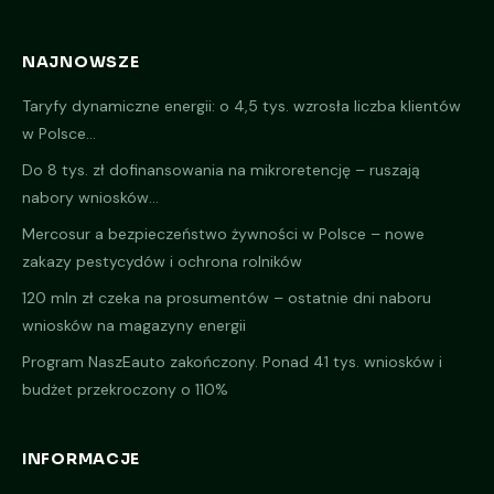
ZMIANY KLIMATYCZNE
EKOLOGIA
NAJNOWSZE
Taryfy dynamiczne energii: o 4,5 tys. wzrosła liczba klientów
ZMIANY KLIMATYCZNE
w Polsce…
Do 8 tys. zł dofinansowania na mikroretencję – ruszają
nabory wniosków…
Mercosur a bezpieczeństwo żywności w Polsce – nowe
zakazy pestycydów i ochrona rolników
120 mln zł czeka na prosumentów – ostatnie dni naboru
wniosków na magazyny energii
Program NaszEauto zakończony. Ponad 41 tys. wniosków i
budżet przekroczony o 110%
INFORMACJE