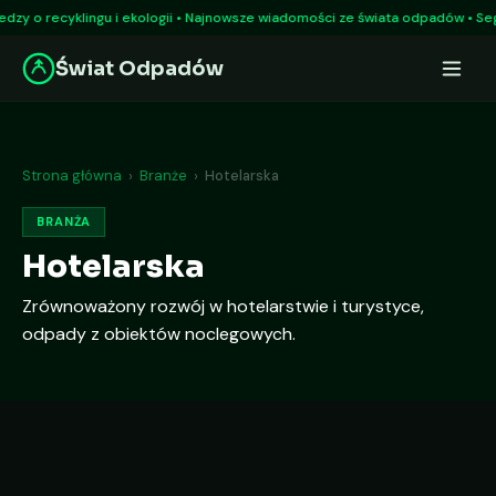
Przejdź
zy o recyklingu i ekologii • Najnowsze wiadomości ze świata odpadów • Segr
do
Świat Odpadów
treści
Strona główna
›
Branże
›
Hotelarska
BRANŻA
Hotelarska
Zrównoważony rozwój w hotelarstwie i turystyce,
odpady z obiektów noclegowych.
AI Recepcjonista w ekoturystyce: jak