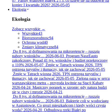
07
Farmy wiatrowe Bałtyk 2 i 3: co dzieje się na budowie na
koniec I kwartału 2026?
2026-05-05
Ekologia
Ekologia
Zobacz wszystkie →
Wszystkie
43
Bioroznorodnosc
94
Ochrona wod
40
Zmiany klimatyczne
84
Do 8 tys. zł dofinansowania na mikroretencję – ruszają
nabory wniosków…
2026-06-03
Program NaszEauto
zakończony. Ponad 41 tys. wniosków i budżet przekroczony
o 110%
2026-05-07
Żmije w Tatrach wiosną 2026. TPN
ostrzega turystów i tłumaczy, jak się zachować
2026-05-05
Żmije w Tatrach wiosną 2026. TPN ostrzega turystów i
tłumaczy, jak się zachować
2026-05-05
Zielona oaza w sercu
warszawskiego metra – przyroda kwitnie na Stacji Kabaty
2026-04-24
Magiczny poranek w szronie: gdy natura budzi
się w ciszy i mrozie
2026-04-21
Do 8 tys. zł dofinansowania na mikroretencję – ruszają
nabory wniosków…
2026-06-03
Bakterie coli w wodociągu
w Augustowie. Co grozi mieszkańcom i kiedy wróci czysta
woda?
2026-04-20
Odbudowa rzeki Białej po