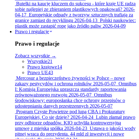
Butelki na kaucję kluczem do sukcesu - które kraje UE radzą
sobie najlepiej ze zbieraniem plastikowych opakowań?
2026-
04-17
Europejskie odpady z tworzyw sztucznych trafiają za
granicę zamiast do recyklingu
2026-04-13
Polski naukowiec:
plastik może zastąpić ropę jako źródło paliw
2026-04-09
Prawo i regulacje
Prawo i regulacje
Zobacz wszystkie →
Wszystkie
21
Prawo krajowe
14
Prawo UE
43
Mercosur a bezpieczeństwo żywności w Polsce – nowe
zakazy pestycydów i ochrona rolników
2026-05-07
Omnibus
I: Komisja Europejska upraszcza standardy raportowania
zrównoważonego rozwoju
2026-05-07
Omnibus
środowiskowy: europosłanka chce ochrony przepisów o
udostępnianiu danych przestrzennych
2026-05-07
Program Czyste Powietrze pod lupą CBA i Prokuratury
Europejskiej. Co się dzieje?
2026-04-24
Lubin złamał prawo
przy odbiorze odpadów. KIO uchyliła kontrowersyjną
umowę z miejską spółką
2026-04-23
Ustawa o jakości wody
pitnej wraca do prezydenta. 44 mld zł inwestycji i nowe