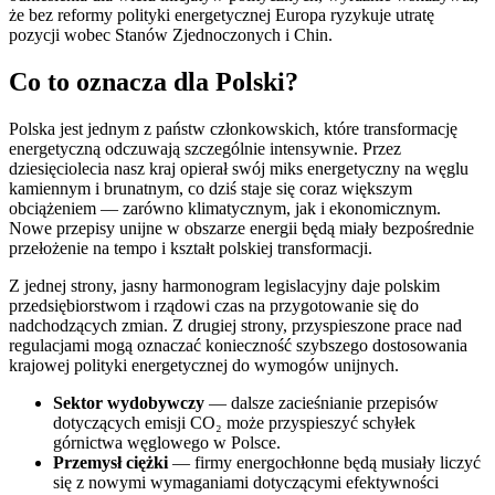
że bez reformy polityki energetycznej Europa ryzykuje utratę
pozycji wobec Stanów Zjednoczonych i Chin.
Co to oznacza dla Polski?
Polska jest jednym z państw członkowskich, które transformację
energetyczną odczuwają szczególnie intensywnie. Przez
dziesięciolecia nasz kraj opierał swój miks energetyczny na węglu
kamiennym i brunatnym, co dziś staje się coraz większym
obciążeniem — zarówno klimatycznym, jak i ekonomicznym.
Nowe przepisy unijne w obszarze energii będą miały bezpośrednie
przełożenie na tempo i kształt polskiej transformacji.
Z jednej strony, jasny harmonogram legislacyjny daje polskim
przedsiębiorstwom i rządowi czas na przygotowanie się do
nadchodzących zmian. Z drugiej strony, przyspieszone prace nad
regulacjami mogą oznaczać konieczność szybszego dostosowania
krajowej polityki energetycznej do wymogów unijnych.
Sektor wydobywczy
— dalsze zacieśnianie przepisów
dotyczących emisji CO₂ może przyspieszyć schyłek
górnictwa węglowego w Polsce.
Przemysł ciężki
— firmy energochłonne będą musiały liczyć
się z nowymi wymaganiami dotyczącymi efektywności