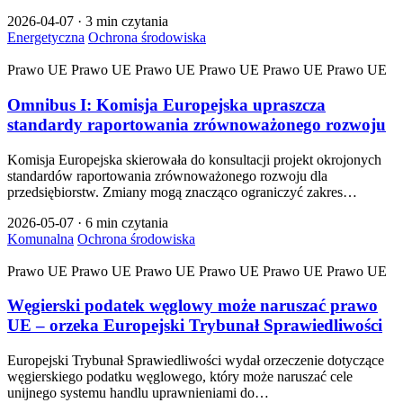
2026-04-07
·
3 min czytania
Energetyczna
Ochrona środowiska
Prawo UE
Prawo UE
Prawo UE
Prawo UE
Prawo UE
Prawo UE
Omnibus I: Komisja Europejska upraszcza
standardy raportowania zrównoważonego rozwoju
Komisja Europejska skierowała do konsultacji projekt okrojonych
standardów raportowania zrównoważonego rozwoju dla
przedsiębiorstw. Zmiany mogą znacząco ograniczyć zakres…
2026-05-07
·
6 min czytania
Komunalna
Ochrona środowiska
Prawo UE
Prawo UE
Prawo UE
Prawo UE
Prawo UE
Prawo UE
Węgierski podatek węglowy może naruszać prawo
UE – orzeka Europejski Trybunał Sprawiedliwości
Europejski Trybunał Sprawiedliwości wydał orzeczenie dotyczące
węgierskiego podatku węglowego, który może naruszać cele
unijnego systemu handlu uprawnieniami do…