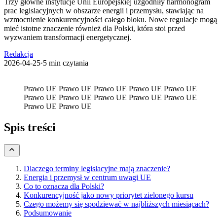
Trzy główne instytucje Unii Europejskiej uzgodniły harmonogram
prac legislacyjnych w obszarze energii i przemysłu, stawiając na
wzmocnienie konkurencyjności całego bloku. Nowe regulacje mogą
mieć istotne znaczenie również dla Polski, która stoi przed
wyzwaniem transformacji energetycznej.
Redakcja
2026-04-25
·
5 min czytania
Prawo UE
Prawo UE
Prawo UE
Prawo UE
Prawo UE
Prawo UE
Prawo UE
Prawo UE
Prawo UE
Prawo UE
Prawo UE
Prawo UE
Spis treści
Dlaczego terminy legislacyjne mają znaczenie?
Energia i przemysł w centrum uwagi UE
Co to oznacza dla Polski?
Konkurencyjność jako nowy priorytet zielonego kursu
Czego możemy się spodziewać w najbliższych miesiącach?
Podsumowanie