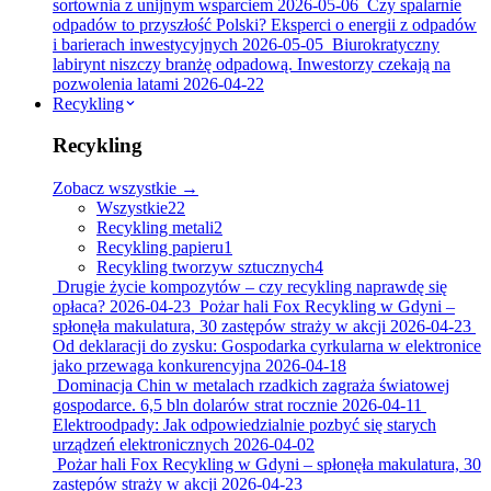
sortownia z unijnym wsparciem
2026-05-06
Czy spalarnie
odpadów to przyszłość Polski? Eksperci o energii z odpadów
i barierach inwestycyjnych
2026-05-05
Biurokratyczny
labirynt niszczy branżę odpadową. Inwestorzy czekają na
pozwolenia latami
2026-04-22
Recykling
Recykling
Zobacz wszystkie →
Wszystkie
22
Recykling metali
2
Recykling papieru
1
Recykling tworzyw sztucznych
4
Drugie życie kompozytów – czy recykling naprawdę się
opłaca?
2026-04-23
Pożar hali Fox Recykling w Gdyni –
spłonęła makulatura, 30 zastępów straży w akcji
2026-04-23
Od deklaracji do zysku: Gospodarka cyrkularna w elektronice
jako przewaga konkurencyjna
2026-04-18
Dominacja Chin w metalach rzadkich zagraża światowej
gospodarce. 6,5 bln dolarów strat rocznie
2026-04-11
Elektroodpady: Jak odpowiedzialnie pozbyć się starych
urządzeń elektronicznych
2026-04-02
Pożar hali Fox Recykling w Gdyni – spłonęła makulatura, 30
zastępów straży w akcji
2026-04-23