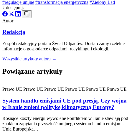
#regulacje unijne
#transformacja energetyczna
#Zielony Ład
Udostępnij:
Autor
Redakcja
Zespół redakcyjny portalu Świat Odpadów. Dostarczamy rzetelne
informacje o gospodarce odpadami, recyklingu i ekologii.
Wszystkie artykuły autora →
Powiązane artykuły
Prawo UE
Prawo UE
Prawo UE
Prawo UE
Prawo UE
Prawo UE
System handlu emisjami UE pod presją. Czy wojna
w Iranie zmieni politykę klimatyczną Europy?
Rosnące koszty energii wywołane konfliktem w Iranie stawiają pod
znakiem zapytania przyszłość unijnego systemu handlu emisjami.
Unia Europejska…