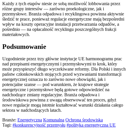
Każdy z tych etapów niesie ze sobą możliwość lobbowania przez
różne grupy interesów — zarówno proekologiczne, jak i
przemysłowe. Branża odpadowa i recyklingowa powinna aktywnie
śledzić te prace, ponieważ regulacje energetyczne mają bezpośredni
wpływ na koszty operacyjne instalacji przetwarzania odpadów, a
pośrednio — na opłacalność recyklingu poszczególnych frakcji
materiałowych.
Podsumowanie
Uzgodnienie przez trzy główne instytucje UE harmonogramu prac
nad przepisami energetycznymi i przemysłowymi to krok, który
może przyspieszyć długo wyczekiwane reformy. Dla Polski i innych
państw członkowskich stojących przed wyzwaniami transformacji
energetycznej oznacza to zarówno nowe obowiązki, jak i
potencjalne szanse — pod warunkiem, że krajowe strategie
energetyczne i przemysłowe będą gotowe odpowiedzieć na
nadchodzące zmiany regulacyjne. Branża odpadowa i
środowiskowa powinna z uwagą obserwować ten proces, gdyż
nowe regulacje mogą istotnie kształtować warunki działania całego
sektora w nadchodzących latach.
Branże:
Energetyczna
Komunalna
Ochrona środowiska
Tagi:
#konkurencyjność przemysłu
#polityka energetyczna UE