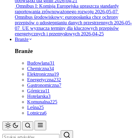
obowiązki dla gmin
2026-04-21
Omnibus I: Komisja Europejska upraszcza standardy
raportowania zrównoważonego rozwoju
2026-05-07
Omnibus środowiskowy: europosłanka chce ochrony
przepisów o udostępnianiu danych przestrzennych
2026-05-
07
UE wyznacza terminy dla kluczowych przepisów
energetycznych i przemysłowych
2026-04-25
Branże
Branże
Budowlana
31
Chemiczna
34
Elektroniczna
19
Energetyczna
232
Gastronomiczna
7
Górnicza
11
Hotelarska
3
Komunalna
225
Leśna
25
Lotnicza
6