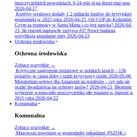
niszczycielskich powodziach. 6,24 mln zł na drugi etap prac
2026-04-17
Kredyty węglowe dodały 1,2 miliarda funtów do brytyjskiej
gospodarki w 2025 roku
2026-04-25
Od COP do Kolumbii:
Czym są rozmowy w Santa Marta i co jest stawką?
2026-04-
23
Ile energii naprawdę zużywa AI? Nowe badania
weryfikują popularne mity
2026-04-23
Ochrona środowiska
Ochrona środowiska
Zobacz wszystkie →
Krytyczne zagrożenie pożarowe w polskich lasach – 136
pożarów w ciągu doby i sztab kryzysowy rządu
2026-05-06
Moratorium sojowe dla Amazonii na rozdrożu – czy uda się
ocalić dwadzieścia lat ochrony lasów?
2026-04-23
Błotniste
wybrzeże wzmocniło niszczycielską siłę tsunami w Japonii w
2011 roku
2026-04-22
Komunalna
Komunalna
Zobacz wszystkie →
Mazowsze inwestuje w gospodarkę odpadami: PSZOK i