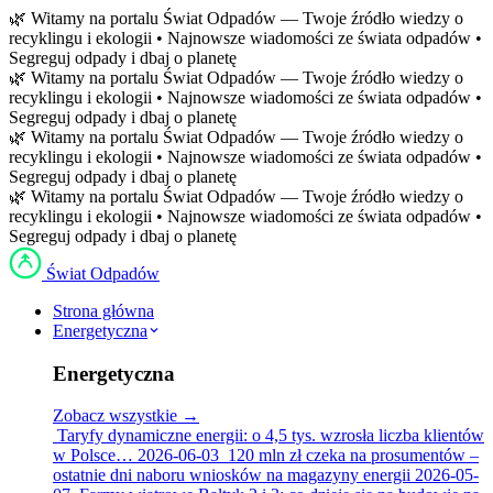
Przejdź
🌿 Witamy na portalu Świat Odpadów — Twoje źródło wiedzy o
do
recyklingu i ekologii • Najnowsze wiadomości ze świata odpadów •
treści
Segreguj odpady i dbaj o planetę
🌿 Witamy na portalu Świat Odpadów — Twoje źródło wiedzy o
recyklingu i ekologii • Najnowsze wiadomości ze świata odpadów •
Segreguj odpady i dbaj o planetę
🌿 Witamy na portalu Świat Odpadów — Twoje źródło wiedzy o
recyklingu i ekologii • Najnowsze wiadomości ze świata odpadów •
Segreguj odpady i dbaj o planetę
🌿 Witamy na portalu Świat Odpadów — Twoje źródło wiedzy o
recyklingu i ekologii • Najnowsze wiadomości ze świata odpadów •
Segreguj odpady i dbaj o planetę
Świat Odpadów
Strona główna
Energetyczna
Energetyczna
Zobacz wszystkie →
Taryfy dynamiczne energii: o 4,5 tys. wzrosła liczba klientów
w Polsce…
2026-06-03
120 mln zł czeka na prosumentów –
ostatnie dni naboru wniosków na magazyny energii
2026-05-