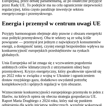
Europejską, przez debatę parlamentarną, aż po ostateczne przyjęcie
przez Radę UE. To podejście ma na celu ograniczenie niepewności
regulacyjnej, która często paraliżuje inwestycje sektora
energetycznego i przemysłowego.
Energia i przemysł w centrum uwagi UE
Przyjęty harmonogram obejmuje akty prawne z obszaru energetyki
oraz polityki przemysłowej. Oba te sektory są ze sobą ściśle
powiązane — przemysł jest jednym z największych konsumentów
energii, a dostępność taniej, czystej energii bezpośrednio wpływa na
konkurencyjność europejskich przedsiębiorstw na rynkach
globalnych.
Unia Europejska od lat zmaga się z wyzwaniem pogodzenia
ambitnych celów klimatycznych z utrzymaniem silnej bazy
przemysłowej. Kryzys energetyczny, który gwałtownie ujawnił się
po 2022 roku w związku z wojną w Ukrainie i ograniczeniem
dostaw rosyjskiego gazu, dodatkowo uwydatnił potrzebę
kompleksowych i spójnych regulacji w tym obszarze.
Wzmocnienie konkurencyjności europejskiego przemysłu to jeden z
filarów, na których opiera się obecna strategia gospodarcza UE.
Raport Maria Draghiego z 2024 roku, który stał się punktem
odniesienia dla wielu inicjatyw politycznych, wyraźnie wskazywał,