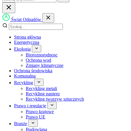
Świat Odpadów
Strona główna
Energetyczna
Ekologia
Bioroznorodnosc
Ochrona wod
Zmiany klimatyczne
Ochrona środowiska
Komunalna
Recykling
Recykling metali
Recykling papieru
Recykling tworzyw sztucznych
Prawo i regulacje
Prawo krajowe
Prawo UE
Branże
Budowlana