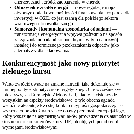
energetycznej i źródeł zaopatrzenia w energię.
Odnawialne źródła energii
— nowe regulacje mogą
otworzyć dodatkowe możliwości finansowania i wsparcia dla
inwestycji w OZE, co jest szansą dla polskiego sektora
wiatrowego i fotowoltaicznego.
Samorządy i komunalna gospodarka odpadami
—
transformacja energetyczna wpływa pośrednio na sposób
zarządzania odpadami komunalnymi, w tym na rozwój
instalacji do termicznego przekształcania odpadów jako
alternatywy dla składowania.
Konkurencyjność jako nowy priorytet
zielonego kursu
Warto zwrócić uwagę na zmianę narracji, jaka dokonuje się w
unijnej polityce klimatyczno-energetycznej. O ile wcześniejsze
inicjatywy, jak Europejski Zielony Ład, kładły nacisk przede
wszystkim na aspekty środowiskowe, o tyle obecna agenda
wyraźnie akcentuje kwestię konkurencyjności gospodarczej. To
wyraźna odpowiedź na rosnące obawy przemysłu europejskiego,
który wskazuje na asymetrię warunków prowadzenia działalności w
stosunku do konkurentów spoza UE, nieobjętych podobnymi
wymogami środowiskowymi.