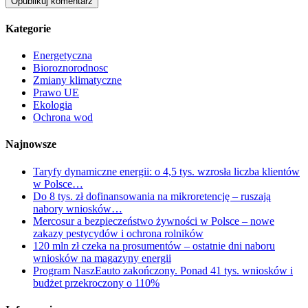
Kategorie
Energetyczna
Bioroznorodnosc
Zmiany klimatyczne
Prawo UE
Ekologia
Ochrona wod
Najnowsze
Taryfy dynamiczne energii: o 4,5 tys. wzrosła liczba klientów
w Polsce…
Do 8 tys. zł dofinansowania na mikroretencję – ruszają
nabory wniosków…
Mercosur a bezpieczeństwo żywności w Polsce – nowe
zakazy pestycydów i ochrona rolników
120 mln zł czeka na prosumentów – ostatnie dni naboru
wniosków na magazyny energii
Program NaszEauto zakończony. Ponad 41 tys. wniosków i
budżet przekroczony o 110%